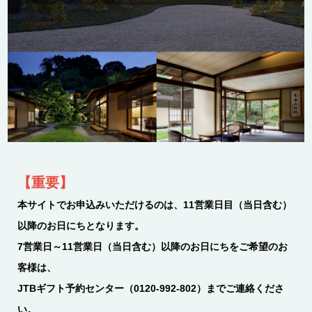
【重要】
本サイトでお申込みいただけるのは、11営業日目（当日含む）
以降のお日にちとなります。
7営業日～11営業日（当日含む）以降のお日にちをご希望のお
客様は、
JTBギフト予約センター（0120-992-802）までご連絡くださ
い。