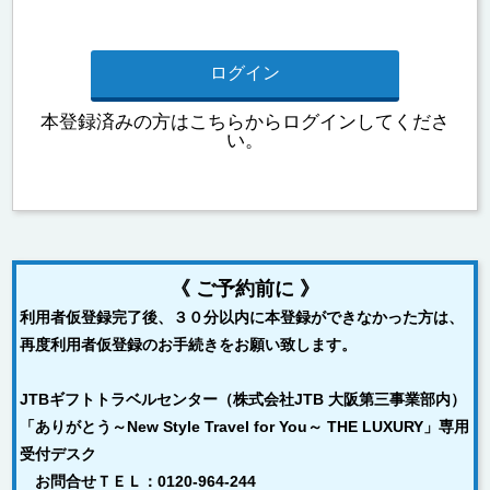
本登録済みの方はこちらからログインしてくださ
い。
《 ご予約前に 》
利用者仮登録完了後、３０分以内に本登録ができなかった方は、
再度利用者仮登録のお手続きをお願い致します。
JTBギフトトラベルセンター（株式会社JTB 大阪第三事業部内）
「ありがとう～New Style Travel for You～ THE LUXURY」専用
受付デスク
お問合せＴＥＬ：0120-964-244