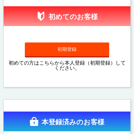
初めてのお客様
初期登録
初めての方はこちらから本人登録（初期登録）して
ください。
本登録済みのお客様